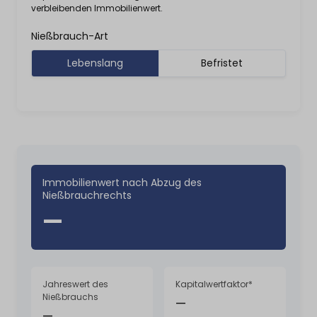
verbleibenden Immobilienwert.
Nießbrauch-Art
Lebenslang
Befristet
Immobilienwert nach Abzug des
Nießbrauchrechts
—
Jahreswert des
Kapitalwertfaktor*
Nießbrauchs
—
—