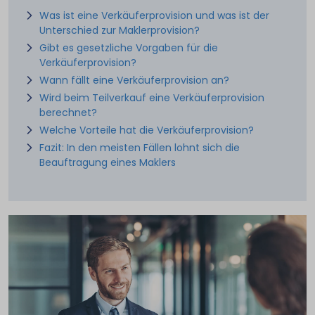
Was ist eine Verkäuferprovision und was ist der
Unterschied zur Maklerprovision?
Gibt es gesetzliche Vorgaben für die
Verkäuferprovision?
Wann fällt eine Verkäuferprovision an?
Wird beim Teilverkauf eine Verkäuferprovision
berechnet?
Welche Vorteile hat die Verkäuferprovision?
Fazit: In den meisten Fällen lohnt sich die
Beauftragung eines Maklers