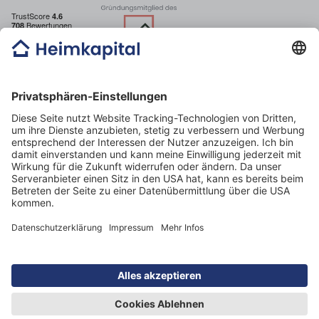
E-mail: post@heimkapital.de
Telefon: 089 44 44 32 70
Öffnungszeiten: Montag – Freitag 09:00 – 18:00 Uhr
Heimkapital GmbH
Mercedes Benz Tower
Arnulfstraße 61
80636 München
Amtsgericht München HRB 254362
USt-ID DE329187198
© 2026 Heimkapital GmbH