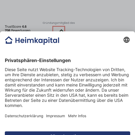
E-mail: post@heimkapital.de
Telefon: 089 44 44 32 70
Öffnungszeiten: Montag – Freitag 09:00 – 18:00 Uhr
Heimkapital GmbH
Mercedes Benz Tower
Arnulfstraße 61
80636 München
Amtsgericht München HRB 254362
USt-ID DE329187198